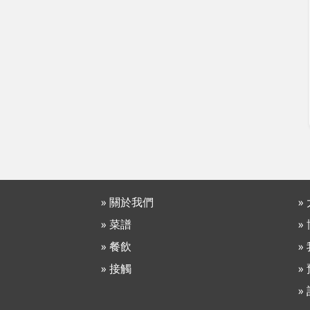
» 關於我們
»
» 菜譜
»
» 餐飲
»
» 接觸
»
»