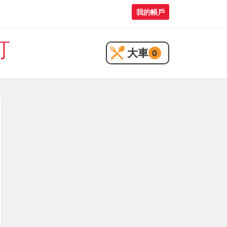
我的帳戶
訂
大車
0