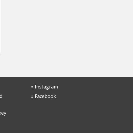
» Instagram
d
» Facebook
key