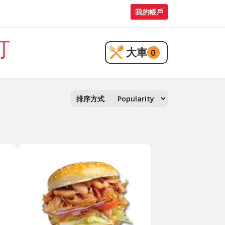
我的帳戶
訂
大車
0
排序方式