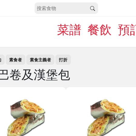
菜譜
餐飲
預
的
素食者
素食主義者
打折
巴卷及漢堡包